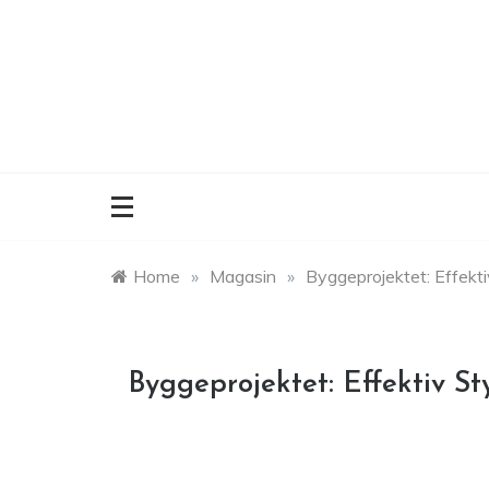
Skip
to
content
Home
»
Magasin
»
Byggeprojektet: Effekt
Byggeprojektet: Effektiv S