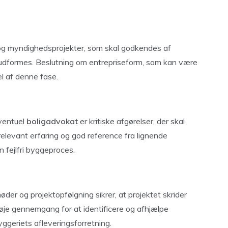
og myndighedsprojekter, som skal godkendes af
dformes. Beslutning om entrepriseform, som kan være
el af denne fase.
ventuel
boligadvokat
er kritiske afgørelser, der skal
relevant erfaring og god reference fra lignende
 fejlfri byggeproces.
r og projektopfølgning sikrer, at projektet skrider
øje gennemgang for at identificere og afhjælpe
byggeriets afleveringsforretning.