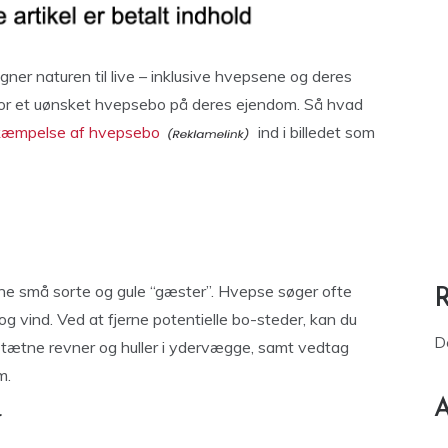
ner naturen til live – inklusive hvepsene og deres
 for et uønsket hvepsebo på deres ejendom. Så hvad
æmpelse af hvepsebo
ind i billedet som
ine små sorte og gule “gæster”. Hvepse søger ofte
og vind. Ved at fjerne potentielle bo-steder, kan du
D
at tætne revner og huller i ydervægge, samt vedtag
m.
A
r