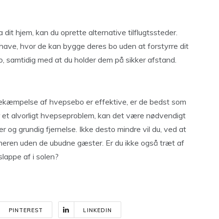
t hjem, kan du oprette alternative tilflugtssteder.
have, hvor de kan bygge deres bo uden at forstyrre dit
bo, samtidig med at du holder dem på sikker afstand.
 bekæmpelse af hvepsebo er effektive, er de bedst som
r et alvorligt hvepseproblem, kan det være nødvendigt
er og grundig fjernelse. Ikke desto mindre vil du, ved at
meren uden de ubudne gæster. Er du ikke også træt af
slappe af i solen?
PINTEREST
LINKEDIN