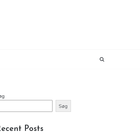
øg
Søg
ecent Posts