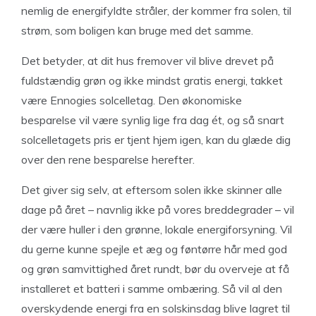
nemlig de energifyldte stråler, der kommer fra solen, til
strøm, som boligen kan bruge med det samme.
Det betyder, at dit hus fremover vil blive drevet på
fuldstændig grøn og ikke mindst gratis energi, takket
være Ennogies solcelletag. Den økonomiske
besparelse vil være synlig lige fra dag ét, og så snart
solcelletagets pris er tjent hjem igen, kan du glæde dig
over den rene besparelse herefter.
Det giver sig selv, at eftersom solen ikke skinner alle
dage på året – navnlig ikke på vores breddegrader – vil
der være huller i den grønne, lokale energiforsyning. Vil
du gerne kunne spejle et æg og føntørre hår med god
og grøn samvittighed året rundt, bør du overveje at få
installeret et batteri i samme ombæring. Så vil al den
overskydende energi fra en solskinsdag blive lagret til