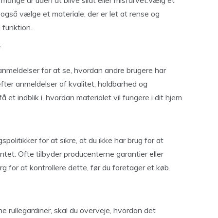
i mange år uden at blive slidt eller misfarvet.Vælg et
 også vælge et materiale, der er let at rense og
 funktion.
r
anmeldelser for at se, hvordan andre brugere har
 efter anmeldelser af kvalitet, holdbarhed og
 et indblik i, hvordan materialet vil fungere i dit hjem.
politikker for at sikre, at du ikke har brug for at
ntet. Ofte tilbyder producenterne garantier eller
g for at kontrollere dette, før du foretager et køb.
ine rullegardiner, skal du overveje, hvordan det