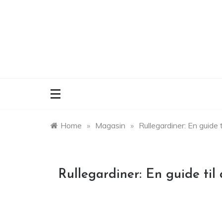
Skip
to
content
Home
»
Magasin
»
Rullegardiner: En guide t
Rullegardiner: En guide til