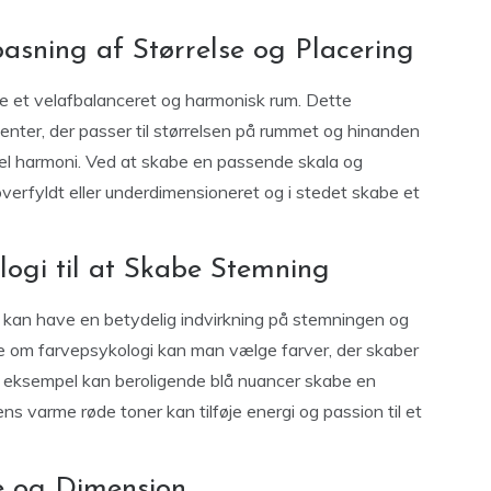
lpasning af Størrelse og Placering
be et velafbalanceret og harmonisk rum. Dette
nter, der passer til størrelsen på rummet og hinanden
el harmoni. Ved at skabe en passende skala og
verfyldt eller underdimensioneret og i stedet skabe et
logi til at Skabe Stemning
g og kan have en betydelig indvirkning på stemningen og
ne om farvepsykologi kan man vælge farver, der skaber
r eksempel kan beroligende blå nuancer skabe en
ns varme røde toner kan tilføje energi og passion til et
de og Dimension