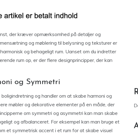
kunst, der kræver opmærksomhed på detaljer og
mensætning og møblering til belysning og teksturer er
et harmonisk og behageligt rum. Uanset om du indretter
sterende rum op, er der flere designprincipper, der kan
moni og Symmetri
 i boligindretning og handler om at skabe harmoni og
cere møbler og dekorative elementer på en måde, der
D
principperne om symmetri og asymmetri kan man skabe
ageligt og afbalanceret. For eksempel kan man bruge et
A
m et symmetrisk accent i et rum for at skabe visuel