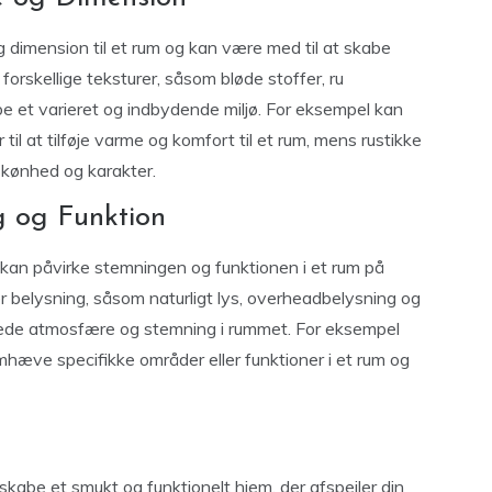
e og dimension til et rum og kan være med til at skabe
forskellige teksturer, såsom bløde stoffer, ru
be et varieret og indbydende miljø. For eksempel kan
il at tilføje varme og komfort til et rum, mens rustikke
 skønhed og karakter.
g og Funktion
g kan påvirke stemningen og funktionen i et rum på
er belysning, såsom naturligt lys, overheadbelysning og
ede atmosfære og stemning i rummet. For eksempel
remhæve specifikke områder eller funktioner i et rum og
kabe et smukt og funktionelt hjem, der afspejler din