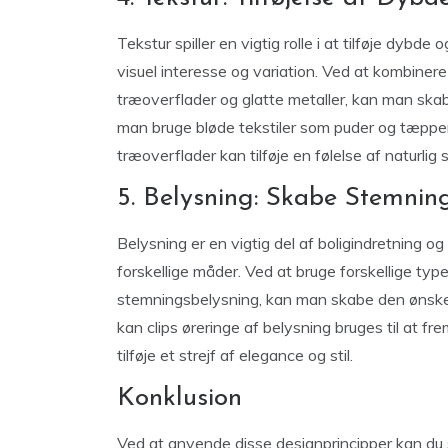
Tekstur spiller en vigtig rolle i at tilføje dybd
visuel interesse og variation. Ved at kombinere 
træoverflader og glatte metaller, kan man ska
man bruge bløde tekstiler som puder og tæpper t
træoverflader kan tilføje en følelse af naturlig
5. Belysning: Skabe Stemnin
Belysning er en vigtig del af boligindretning o
forskellige måder. Ved at bruge forskellige typ
stemningsbelysning, kan man skabe den ønsk
kan clips øreringe af belysning bruges til at f
tilføje et strejf af elegance og stil.
Konklusion
Ved at anvende disse designprincipper kan du s