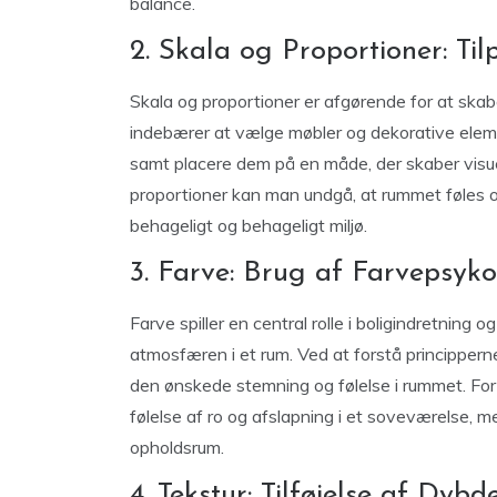
balance.
2. Skala og Proportioner: Ti
Skala og proportioner er afgørende for at ska
indebærer at vælge møbler og dekorative eleme
samt placere dem på en måde, der skaber visu
proportioner kan man undgå, at rummet føles o
behageligt og behageligt miljø.
3. Farve: Brug af Farvepsyko
Farve spiller en central rolle i boligindretnin
atmosfæren i et rum. Ved at forstå principper
den ønskede stemning og følelse i rummet. Fo
følelse af ro og afslapning i et soveværelse, me
opholdsrum.
4. Tekstur: Tilføjelse af Dyb