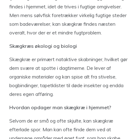
findes i hjemmet, idet de trives i fugtige omgivelser.
Men mens sølvfisk foretrækker virkelig fugtige steder
som badeværelser, kan skægkræ findes næsten
overalt, hvor der er et mindre fugtproblem.
Skægkræs økologi og biologi
Skægkræ er primært nataktive skabninger, hvilket gør
dem svære at spotte i dagtimerne. De lever af
organiske materialer og kan spise alt fra stivelse,
bogbindinger, tapetklister til døde insekter og endda
deres egen afføring.
Hvordan opdager man skægkræ i hjemmet?
Selvom de er små og ofte skjulte, kan skægkræ
efterlade spor. Man kan ofte finde dem ved at
undersøge områder med øget fugt, som bag skabe