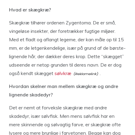
Hvad er skægkræ?
Skægkræ tilhører ordenen Zygentoma. De er små,
vingeløse insekter, der foretrækker fugtige miljøer.
Med et fladt og aflangt legeme, der kan måle op til 15
mm, er de letgenkendelige, især på grund af de børste-
lignende hår, der dækker deres krop. Dette “skægget”
udseende er netop grunden til deres navn. De er dog
også kendt skægget
sølvkræ
.
Hvordan skelner man mellem skægkræ og andre
lignende skadedyr?
Det er nemt at forveksle skægkræ med andre
skadedyr, især sølvfisk. Men mens sølvfisk har en
mere skinnende og sølvagtig farve, er skægkræ ofte
lysere og mere brunlige i farvetonen. Begge kan dog