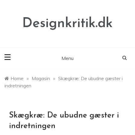
Skip
to
content
Designkritik.dk
Menu
Home
»
Magasin
»
Skægkræ: De ubudne gæster i
indretningen
Skægkræ: De ubudne gæster i
indretningen