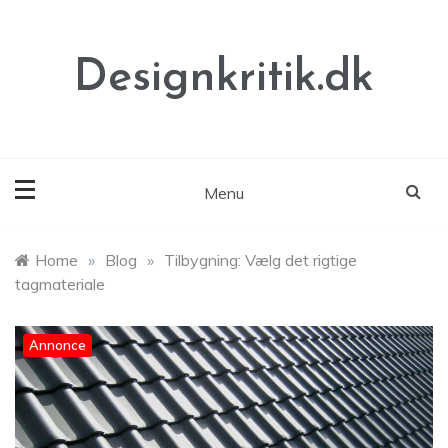
Skip
to
content
Designkritik.dk
Menu
Home
»
Blog
»
Tilbygning: Vælg det rigtige
tagmateriale
Annonce