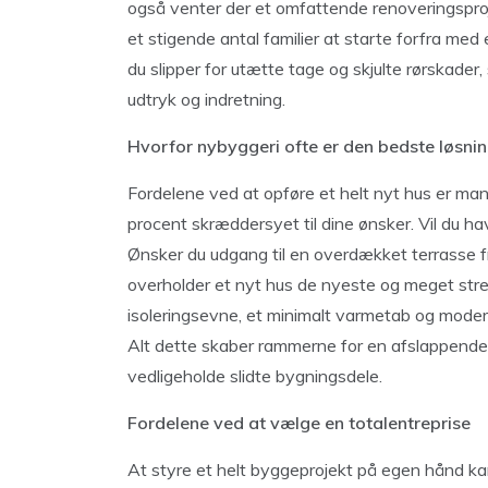
også venter der et omfattende renoveringsproje
et stigende antal familier at starte forfra med 
du slipper for utætte tage og skjulte rørskader,
udtryk og indretning.
Hvorfor nybyggeri ofte er den bedste løsni
Fordelene ved at opføre et helt nyt hus er man
procent skræddersyet til dine ønsker. Vil du 
Ønsker du udgang til en overdækket terrasse fr
overholder et nyt hus de nyeste og meget str
isoleringsevne, et minimalt varmetab og modern
Alt dette skaber rammerne for en afslappende fe
vedligeholde slidte bygningsdele.
Fordelene ved at vælge en totalentreprise
At styre et helt byggeprojekt på egen hånd k