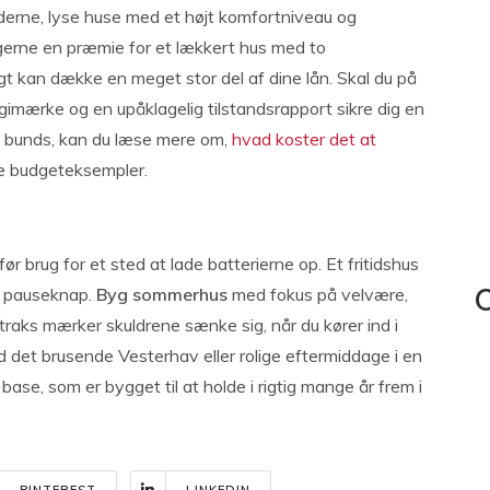
derne, lyse huse med et højt komfortniveau og
 gerne en præmie for et lækkert hus med to
t kan dække en meget stor del af dine lån. Skal du på
ergimærke og en upåklagelig tilstandsrapport sikre dig en
il bunds, kan du læse mere om,
hvad koster det at
e budgeteksempler.
r brug for et sted at lade batterierne op. Et fritidshus
al pauseknap.
Byg sommerhus
med fokus på velvære,
C
straks mærker skuldrene sænke sig, når du kører ind i
d det brusende Vesterhav eller rolige eftermiddage i en
se, som er bygget til at holde i rigtig mange år frem i