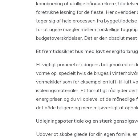
koordinering af utallige håndværkere, tilladels
foretrukne løsning for de fleste. Her overlader
tager sig af hele processen fra byggetilladelse
for at agere mægler mellem forskellige faggru
budgetoverskridelser. Det er den absolut mest
Et fremtidssikret hus med lavt energiforbrug
Et vigtigt parameter i dagens boligmarked er d
varme op, specielt hvis de bruges i vinterhalvå
varmekilder som for eksempel en luft-til-luf
isoleringsmaterialer. Et fornuftigt råd lyder der
energipriser, og du vil opleve, at de månedlige
det både billigere og mere miljøvenligt at ophold
Udlejningspotentiale og en stærk gensalgsv
Udover at skabe glæde for din egen familie, e