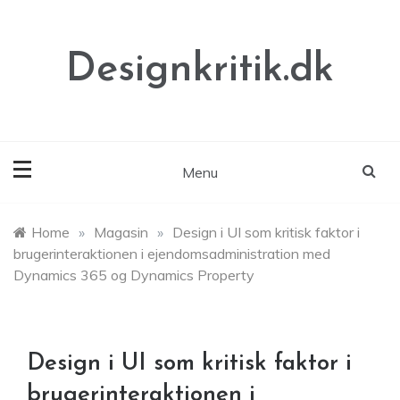
Skip
to
content
Designkritik.dk
Menu
Home
»
Magasin
»
Design i UI som kritisk faktor i
brugerinteraktionen i ejendomsadministration med
Dynamics 365 og Dynamics Property
Design i UI som kritisk faktor i
brugerinteraktionen i