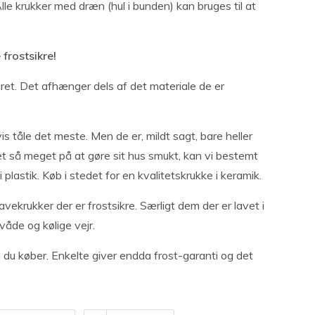
Alle krukker med dræn (hul i bunden) kan bruges til at
frostsikre!
året. Det afhænger dels af det materiale de er
vis tåle det meste. Men de er, mildt sagt, bare heller
et så meget på at gøre sit hus smukt, kan vi bestemt
plastik. Køb i stedet for en kvalitetskrukke i keramik.
vekrukker der er frostsikre. Særligt dem der er lavet i
åde og kølige vejr.
n du køber. Enkelte giver endda frost-garanti og det