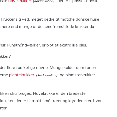
miske
havekrukker
, der er tilpasset dansk
se krukker sig ved, meget bedre at matche danske huse
e mere end mange af de seriefremstillede krukker du
k kunsthåndværker, er blot et ekstra lille plus.
ukker?
der flere forskellige navne. Mange kalder dem for en
serne
plantekrukker
og blomsterkrukker.
kken skal bruges. Havekrukke er den bredeste
krukker, der er tiltænkt små træer og krydderurter, hvor
ter.