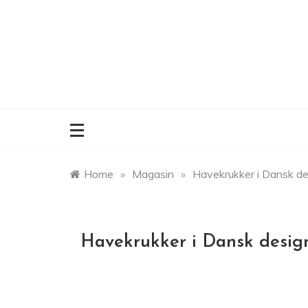
Skip
to
content
Home
»
Magasin
»
Havekrukker i Dansk de
Havekrukker i Dansk desig