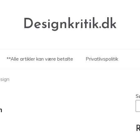
Designkritik.dk
**Alle artikler kan være betalte
Privatlivspolitik
sign
S
n
R