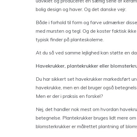
udviklet og produceret en særlig serie af kera
bolig design og haver. Og det danske vejr.
Både i forhold til form og farve udmærker dis
med mursten og tegl. Og de koster faktisk ikk
typisk finder på planteskolerne.
At du så ved samme lejlighed kan støtte en dans
Havekrukker, plantekrukker eller blomsterkr
Du har sikkert set havekrukker markedsført un
havekrukke, men en del bruger også betegnel
Men er der i praksis en forskel?
Nej, det handler nok mest om hvordan havekru
betegnelse. Plantekrukker bruges lidt mere om 
blomsterkrukker er målrettet plantning af bloms