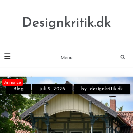
Skip
to
content
Designkritik.dk
Menu
Annonce
Annonce
Annonce
Blog
juli 2, 2026
by
designkritik.dk