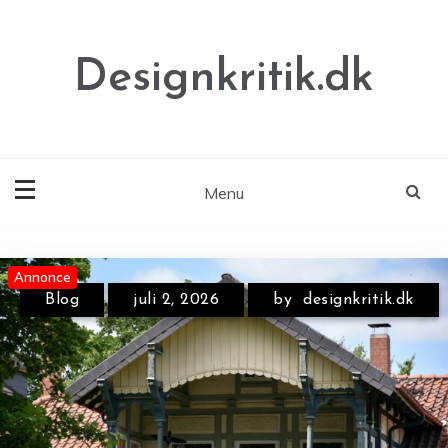
Skip
to
content
Designkritik.dk
Menu
Annonce
Annonce
Annonce
Blog
juli 2, 2026
by
designkritik.dk