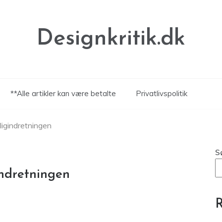
Designkritik.dk
**Alle artikler kan være betalte
Privatlivspolitik
ligindretningen
S
indretningen
R