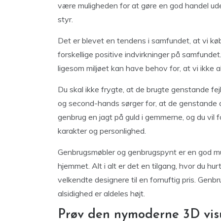
være muligheden for at gøre en god handel ud
styr.
Det er blevet en tendens i samfundet, at vi kø
forskellige positive indvirkninger på samfundet
ligesom miljøet kan have behov for, at vi ikke
Du skal ikke frygte, at de brugte genstande f
og second-hands sørger for, at de genstande d
genbrug en jagt på guld i gemmerne, og du vil f
karakter og personlighed.
Genbrugsmøbler og genbrugspynt er en god mulig
hjemmet. Alt i alt er det en tilgang, hvor du hur
velkendte designere til en fornuftig pris. Genb
alsidighed er aldeles højt.
Prøv den nymoderne 3D visu