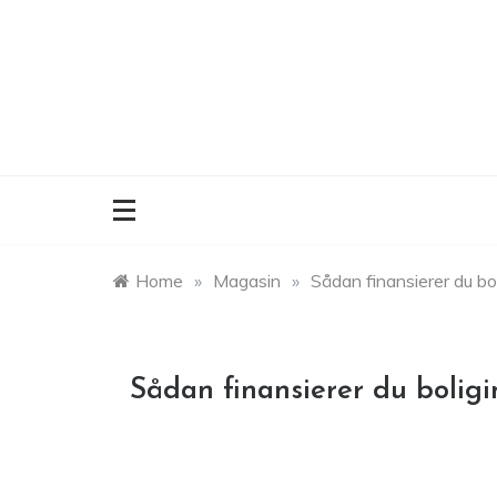
Skip
to
content
Home
»
Magasin
»
Sådan finansierer du bo
Sådan finansierer du bolig