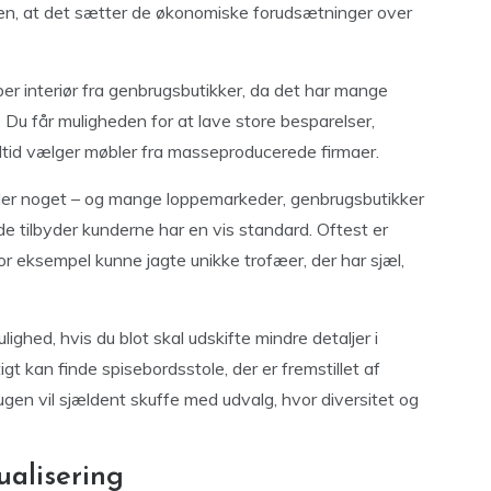
en, at det sætter de økonomiske forudsætninger over
ber interiør fra genbrugsbutikker, da det har mange
. Du får muligheden for at lave store besparelser,
 altid vælger møbler fra masseproducerede firmaer.
ejler noget – og mange loppemarkeder, genbrugsbutikker
e tilbyder kunderne har en vis standard. Oftest er
or eksempel kunne jagte unikke trofæer, der har sjæl,
hed, hvis du blot skal udskifte mindre detaljer i
tigt kan finde spisebordsstole, der er fremstillet af
rugen vil sjældent skuffe med udvalg, hvor diversitet og
alisering