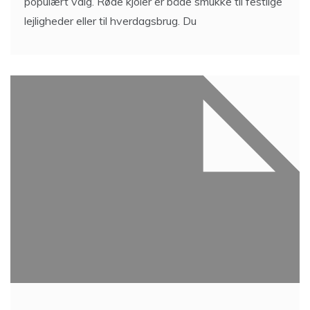
populært valg. Røde kjoler er både smukke til festlige
lejligheder eller til hverdagsbrug. Du