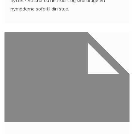
flyttet? Så står du helt klart og skal bruge en
nymoderne sofa til din stue.