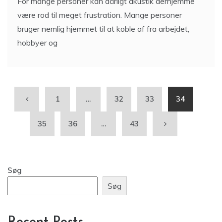
For mange personer kan dårligt akustik derhjemme
være rod til meget frustration. Mange personer
bruger nemlig hjemmet til at koble af fra arbejdet,
hobbyer og
1
…
32
33
34
35
36
…
43
Søg
Søg