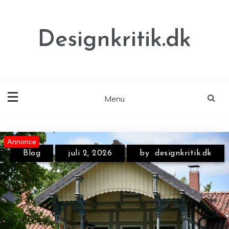
Skip
to
content
Designkritik.dk
Menu
Annonce
Annonce
Annonce
Blog
juli 2, 2026
by
designkritik.dk