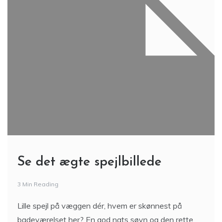
Se det ægte spejlbillede
3 Min Reading
Lille spejl på væggen dér, hvem er skønnest på
badeværelset her? En god nats søvn og den rette