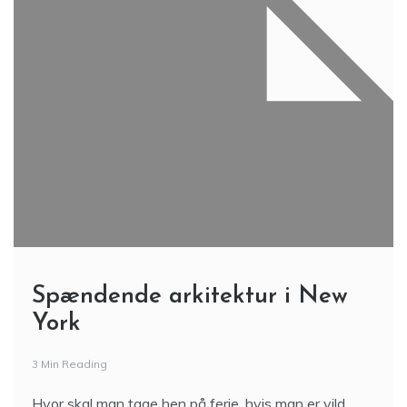
Spændende arkitektur i New
York
3 Min Reading
Hvor skal man tage hen på ferie, hvis man er vild