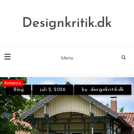
Skip
to
content
Designkritik.dk
Menu
Annonce
Annonce
Annonce
Blog
juli 2, 2026
by
designkritik.dk