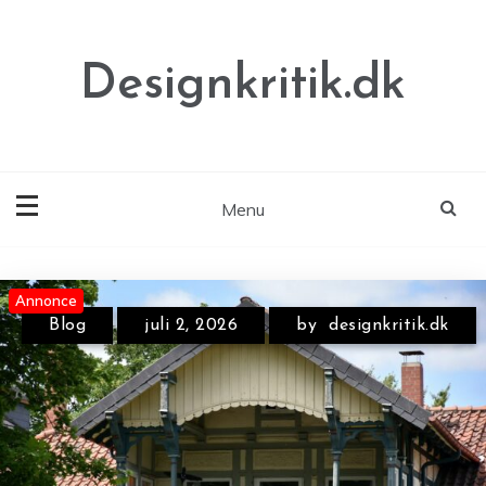
Skip
to
content
Designkritik.dk
Menu
Annonce
Annonce
Annonce
Blog
juli 2, 2026
by
designkritik.dk